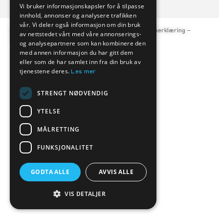
Vi bruker informasjonskapsler for å tilpasse
innhold, annonser og analysere trafikken
vår. Vi deler også informasjon om din bruk
© Kverneland Bil, org.nr. 977 047 684 –
Personvernerklæring
–
av nettstedet vårt med våre annonserings-
Åpenhetsloven
og analysepartnere som kan kombinere den
med annen informasjon du har gitt dem
eller som de har samlet inn fra din bruk av
tjenestene deres.
Les mer
STRENGT NØDVENDIG
YTELSE
MÅLRETTING
FUNKSJONALITET
GODTA ALLE
AVVIS ALLE
VIS DETALJER