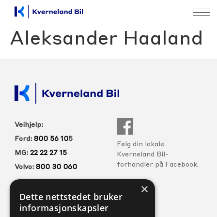
Aleksander Haaland
Veihjelp:
Ford:
800 56 10
5
Følg din lokale
MG:
22 22 27 15
Kverneland Bil-
forhandler på Facebook.
Volvo:
800 30 060
×
Dette nettstedet bruker
FORHANDLERE
SERVICE
informasjonskapsler