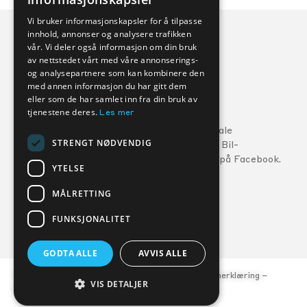
Vi bruker informasjonskapsler for å tilpasse
innhold, annonser og analysere trafikken
vår. Vi deler også informasjon om din bruk
av nettstedet vårt med våre annonserings-
og analysepartnere som kan kombinere den
med annen informasjon du har gitt dem
eller som de har samlet inn fra din bruk av
Veihjelp:
tjenestene deres.
Les mer
Ford:
800 56 10
5
Følg din lokale
STRENGT NØDVENDIG
MG:
22 22 27 15
Kverneland Bil-
forhandler på Facebook.
Volvo:
800 30 060
YTELSE
MÅLRETTING
FORHANDLERE
SERVICE
FUNKSJONALITET
GODTA ALLE
AVVIS ALLE
© Kverneland Bil, org.nr. 977 047 684 –
Personvernerklæring
–
VIS DETALJER
Åpenhetsloven