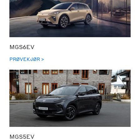
MGS6EV
PRØVEKJØR >
MGS5EV