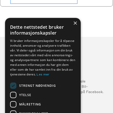
×
Dette nettstedet bruker
informasjonskapsler
Vi bruker informasjonskapsler for å tilpasse
innhold, annonser og analysere trafikken
vår. Vi deler også informasjon om din bruk
av nettstedet vårt med våre annonserings-
og analysepartnere som kan kombinere den
med annen informasjon du har gitt dem
eller som de har samlet inn fra din bruk av
Veihjelp:
tjenestene deres.
Les mer
Ford:
800 56 10
5
Følg din lokale
STRENGT NØDVENDIG
MG:
22 22 27 15
Kverneland Bil-
forhandler på Facebook.
Volvo:
800 30 060
YTELSE
MÅLRETTING
FORHANDLERE
SERVICE