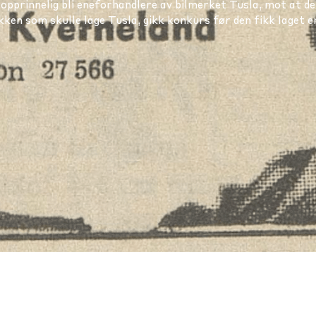
e opprinnelig bli eneforhandlere av bilmerket Tusla, mot at de
kken som skulle lage Tusla, gikk konkurs før den fikk laget en