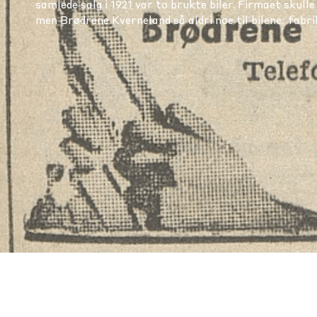
samlede salg i 1921 var to brukte biler. Firmaet skull
men Brødrene Kverneland så aldri noe til bilene; fabri