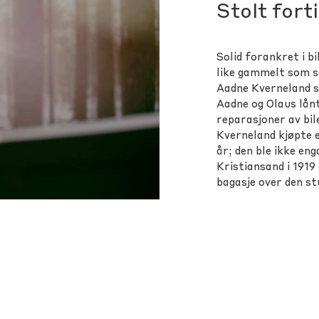
Stolt fort
Solid forankret i bi
like gammelt som se
Aadne Kverneland s
Aadne og Olaus lån
reparasjoner av bile
Kverneland kjøpte e
år; den ble ikke en
Kristiansand i 1919
bagasje over den s