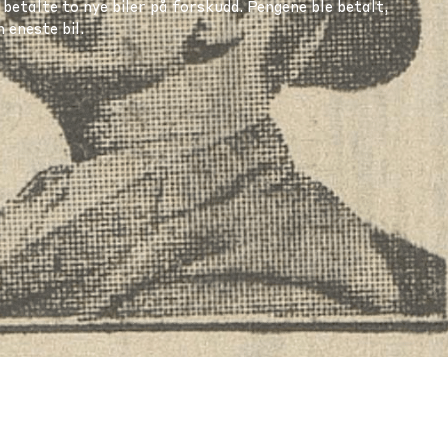
 betalte to nye biler på forskudd. Pengene ble betalt,
 eneste bil.