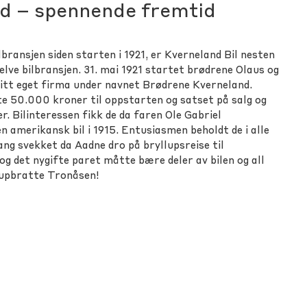
id – spennende fremtid
lbransjen siden starten i 1921, er Kverneland Bil nesten
lve bilbransjen. 31. mai 1921 startet brødrene Olaus og
itt eget firma under navnet Brødrene Kverneland.
te 50.000 kroner til oppstarten og satset på salg og
r. Bilinteressen fikk de da faren Ole Gabriel
n amerikansk bil i 1915. Entusiasmen beholdt de i alle
gang svekket da Aadne dro på bryllupsreise til
 og det nygifte paret måtte bære deler av bilen og all
tupbratte Tronåsen!