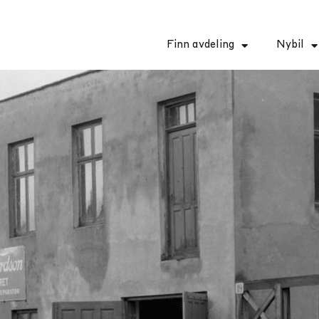
Finn avdeling
Nybil