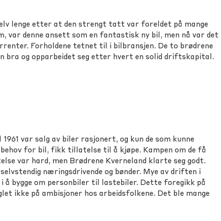
elv lenge etter at den strengt tatt var foreldet på mange
, var denne ansett som en fantastisk ny bil, men nå var det
renter. Forholdene tetnet til i bilbransjen. De to brødrene
bra og opparbeidet seg etter hvert en solid driftskapital.
l 1961 var salg av biler rasjonert, og kun de som kunne
ehov for bil, fikk tillatelse til å kjøpe. Kampen om de få
telse var hard, men Brødrene Kverneland klarte seg godt.
selvstendig næringsdrivende og bønder. Mye av driften i
i å bygge om personbiler til lastebiler. Dette foregikk på
glet ikke på ambisjoner hos arbeidsfolkene. Det ble mange