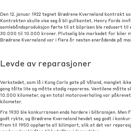
Den 12. januar 1922 tegnet Brødrene Kverneland kontrakt s
Kontrakten skulle vise seg å bli gullkantet. Henry Fords innf
samlebåndsproduksjon førte til at bilprisen ble redusert til 
30.000 til 10.000 kroner. Plutselig ble markedet for biler 
Brødrene Kverneland var i flere år nesten enerådende på ma
Levde av reparasjoner
Verkstedet, som lå i Kong Carls gate på Våland, manglet ikke
gang tålte lite og måtte stadig repareres. Ventilene måtte sl
10.000 kilometer, og en total motoroverhaling var påkrev
kilometer.
Fra 1930 ble konkurransen enda hardere i bilbransjen. Men F
godt rykte, og Brødrene Kverneland hevdet seg godt i konkur
frem til 1950 opphørte all bilimport, slik at det var repar