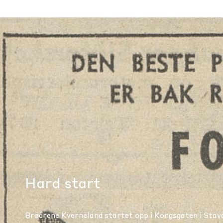
Hard start
Brødrene Kverneland startet opp i Kongsgaten i Stavan