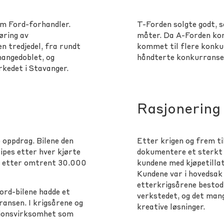
om Ford-forhandler.
T-Forden solgte godt, s
øring av
måter. Da A-Forden kom
en tredjedel, fra rundt
kommet til flere konkur
mangedoblet, og
håndterte konkurransen 
rkedet i Stavanger.
Rasjonering
 oppdrag. Bilene den
Etter krigen og frem ti
ipes etter hver kjørte
dokumentere et sterkt b
et etter omtrent 30.000
kundene med kjøpetilla
Kundene var i hovedsak 
etterkrigsårene bestod 
ord-bilene hadde et
verkstedet, og det man
ransen. I krigsårene og
kreative løsninger.
asjonsvirksomhet som