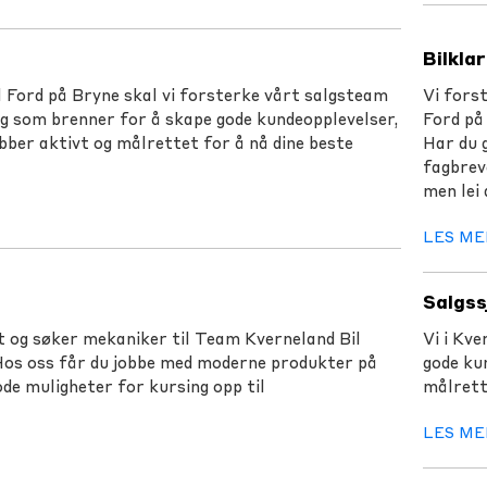
Bilkla
 Ford på Bryne skal vi forsterke vårt salgsteam
Vi fors
deg som brenner for å skape gode kundeopplevelser,
Ford på 
bber aktivt og målrettet for å nå dine beste
Har du g
fagbrev
men lei 
LES ME
Salgss
t og søker mekaniker til Team Kverneland Bil
Vi i Kv
 Hos oss får du jobbe med moderne produkter på
gode ku
 gode muligheter for kursing opp til
målrett
LES ME