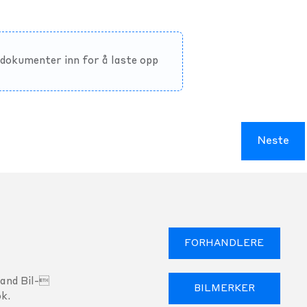
e dokumenter inn for å laste opp
Neste
FORHANDLERE
land Bil-
BILMERKER
k.