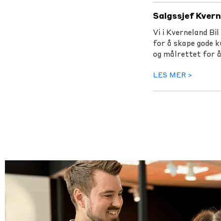
Salgssjef Kvern
Vi i Kverneland Bi
for å skape gode k
og målrettet for å
LES MER >