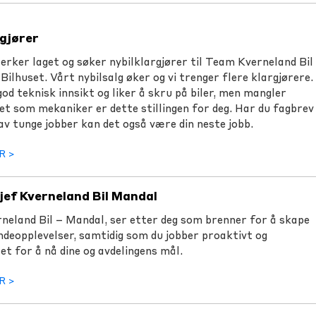
rgjører
terker laget og søker nybilklargjører til Team Kverneland Bil
Bilhuset. Vårt nybilsalg øker og vi trenger flere klargjørere.
od teknisk innsikt og liker å skru på biler, men mangler
et som mekaniker er dette stillingen for deg. Har du fagbrev
av tunge jobber kan det også være din neste jobb.
R >
jef Kverneland Bil Mandal
erneland Bil – Mandal, ser etter deg som brenner for å skape
ndeopplevelser, samtidig som du jobber proaktivt og
et for å nå dine og avdelingens mål.
R >