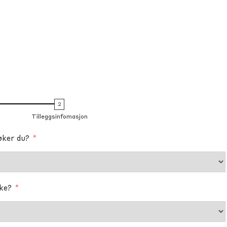
Tilleggsinfomasjon
øker du?
øke?