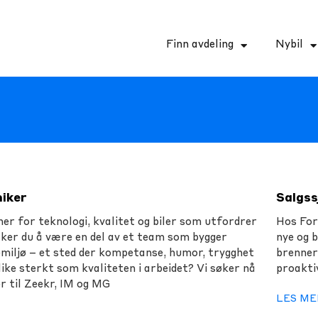
Finn avdeling
Nybil
iker
Salgss
er for teknologi, kvalitet og biler som utfordrer
Hos For
ker du å være en del av et team som bygger
nye og b
miljø – et sted der kompetanse, humor, trygghet
brenner
like sterkt som kvaliteten i arbeidet? Vi søker nå
proakti
r til Zeekr, IM og MG
LES ME