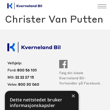
Christer Van Putten
Veihjelp:
Ford:
800 56 10
5
Følg din lokale
MG:
22 22 27 15
Kverneland Bil-
forhandler på Facebook.
Volvo:
800 30 060
×
Dette nettstedet bruker
FORHANDLERE
SERVICE
informasjonskapsler