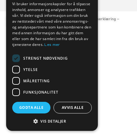
Vi bruker informasjonskapsler for å tilpasse
innhold, annonser og analysere trafikken
vår. Vi deler også informasjon om din bruk
© Kverneland Bil, org.nr. 977 047 684 –
Personvernerklæring
–
av nettstedet vårt med våre annonserings-
Åpenhetsloven
og analysepartnere som kan kombinere den
med annen informasjon du har gitt dem
eller som de har samlet inn fra din bruk av
tjenestene deres.
Les mer
STRENGT NØDVENDIG
YTELSE
MÅLRETTING
FUNKSJONALITET
GODTA ALLE
AVVIS ALLE
VIS DETALJER