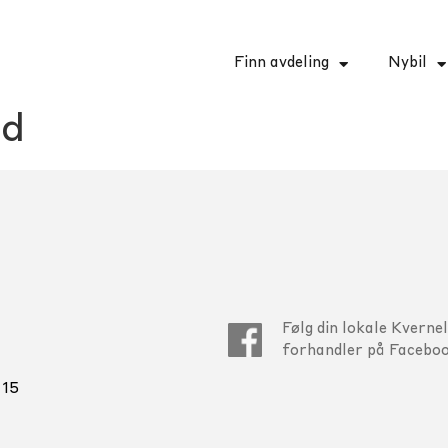
Finn avdeling
Nybil
nd
Følg din lokale Kverne
forhandler på Faceboo
 15