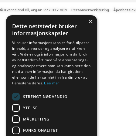
© Kverneland Bil, org.nr. 977 047 684 –
Personvernerklæring
–
Åpenhetslov
×
Dette nettstedet bruker
informasjonskapsler
Vi bruker informasjonskapsler for å tilpasse
innhold, annonser og analysere trafikken
vår. Vi deler også informasjon om din bruk
av nettstedet vårt med våre annonserings-
og analysepartnere som kan kombinere den
med annen informasjon du har gitt dem
eller som de har samlet inn fra din bruk av
tjenestene deres.
Les mer
STRENGT NØDVENDIG
YTELSE
MÅLRETTING
FUNKSJONALITET