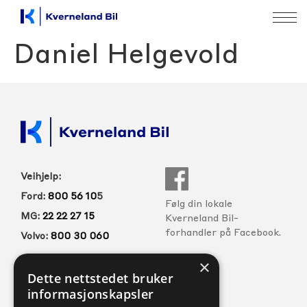
Daniel Helgevold
Veihjelp:
Ford:
800 56 10
5
Følg din lokale
MG:
22 22 27 15
Kverneland Bil-
forhandler på Facebook.
Volvo:
800 30 060
×
Dette nettstedet bruker
FORHANDLERE
SERVICE
informasjonskapsler