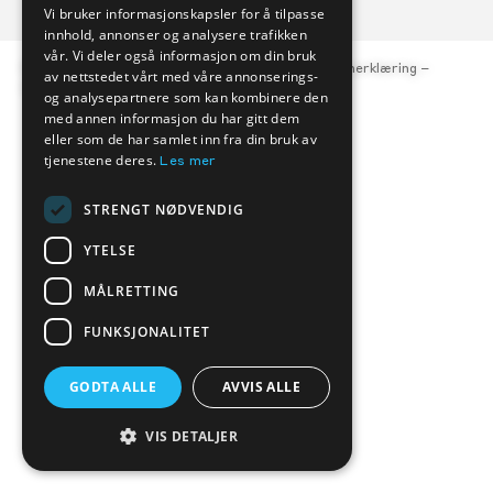
Vi bruker informasjonskapsler for å tilpasse
innhold, annonser og analysere trafikken
vår. Vi deler også informasjon om din bruk
© Kverneland Bil, org.nr. 977 047 684 –
Personvernerklæring
–
av nettstedet vårt med våre annonserings-
Åpenhetsloven
og analysepartnere som kan kombinere den
med annen informasjon du har gitt dem
eller som de har samlet inn fra din bruk av
tjenestene deres.
Les mer
STRENGT NØDVENDIG
YTELSE
MÅLRETTING
FUNKSJONALITET
GODTA ALLE
AVVIS ALLE
VIS DETALJER