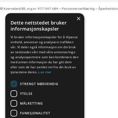
© Kverneland Bil, org.nr. 977 047 684 –
Personvernerklæring
–
Åpenhetslov
×
Dette nettstedet bruker
informasjonskapsler
Vi bruker informasjonskapsler for å tilpasse
innhold, annonser og analysere trafikken
vår. Vi deler også informasjon om din bruk
av nettstedet vårt med våre annonserings-
og analysepartnere som kan kombinere den
med annen informasjon du har gitt dem
eller som de har samlet inn fra din bruk av
tjenestene deres.
Les mer
STRENGT NØDVENDIG
YTELSE
MÅLRETTING
FUNKSJONALITET