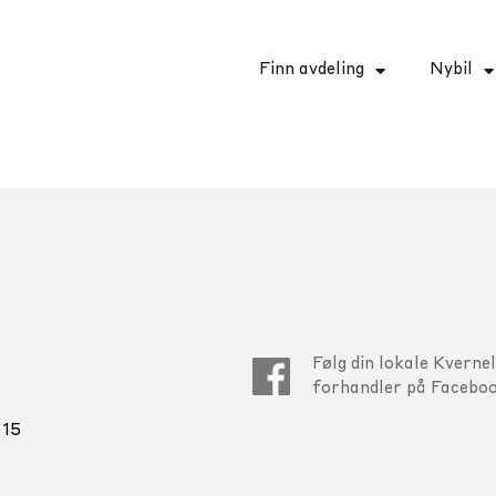
Finn avdeling
Nybil
Følg din lokale Kverne
forhandler på Faceboo
 15