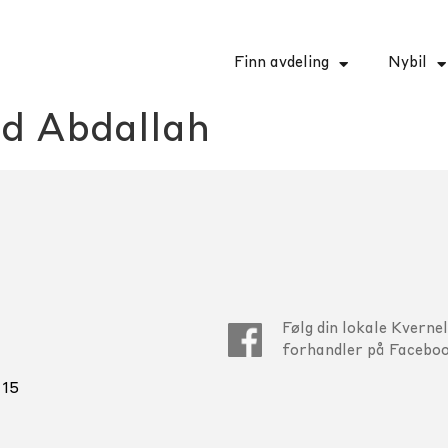
Finn avdeling
Nybil
 Abdallah
Følg din lokale Kverne
forhandler på Faceboo
 15