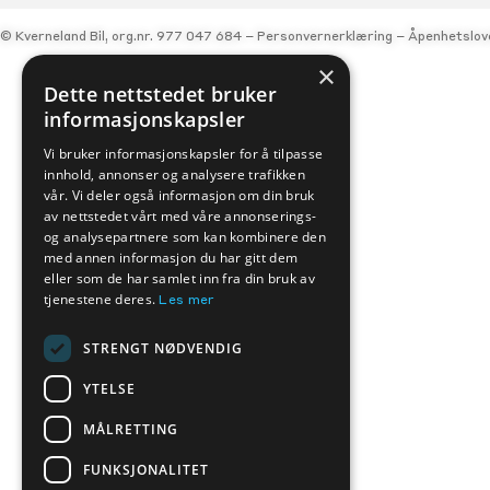
© Kverneland Bil, org.nr. 977 047 684 –
Personvernerklæring
–
Åpenhetslov
×
Dette nettstedet bruker
informasjonskapsler
Vi bruker informasjonskapsler for å tilpasse
innhold, annonser og analysere trafikken
vår. Vi deler også informasjon om din bruk
av nettstedet vårt med våre annonserings-
og analysepartnere som kan kombinere den
med annen informasjon du har gitt dem
eller som de har samlet inn fra din bruk av
tjenestene deres.
Les mer
STRENGT NØDVENDIG
YTELSE
MÅLRETTING
FUNKSJONALITET