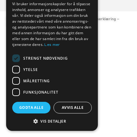
Vi bruker informasjonskapsler for å tilpasse
innhold, annonser og analysere trafikken
vår. Vi deler også informasjon om din bruk
© Kverneland Bil, org.nr. 977 047 684 –
Personvernerklæring
–
av nettstedet vårt med våre annonserings-
Åpenhetsloven
og analysepartnere som kan kombinere den
med annen informasjon du har gitt dem
eller som de har samlet inn fra din bruk av
tjenestene deres.
Les mer
STRENGT NØDVENDIG
YTELSE
MÅLRETTING
FUNKSJONALITET
GODTA ALLE
AVVIS ALLE
VIS DETALJER