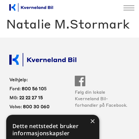
Natalie M.Stormark
Veihjelp:
Ford:
800 56 10
5
Følg din lokale
MG:
22 22 27 15
Kverneland Bil-
forhandler på Facebook.
Volvo:
800 30 060
×
Dette nettstedet bruker
FORHANDLERE
SERVICE
informasjonskapsler