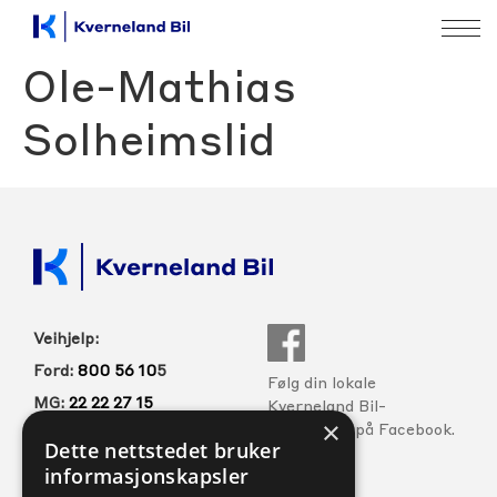
Ole-Mathias
Solheimslid
Veihjelp:
Ford:
800 56 10
5
Følg din lokale
MG:
22 22 27 15
Kverneland Bil-
×
forhandler på Facebook.
Volvo:
800 30 060
Dette nettstedet bruker
informasjonskapsler