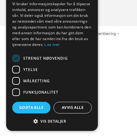
Vi bruker informasjonskapsler for å tilpasse
FORHANDLERE
SERVICE
innhold, annonser og analysere trafikken
vår. Vi deler også informasjon om din bruk
av nettstedet vårt med våre annonserings-
og analysepartnere som kan kombinere den
med annen informasjon du har gitt dem
© Kverneland Bil, org.nr. 977 047 684 –
Personvernerklæring
–
eller som de har samlet inn fra din bruk av
Åpenhetsloven
tjenestene deres.
Les mer
STRENGT NØDVENDIG
YTELSE
MÅLRETTING
FUNKSJONALITET
GODTA ALLE
AVVIS ALLE
VIS DETALJER