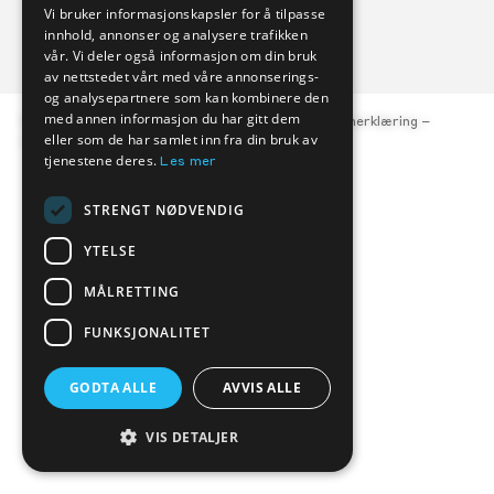
Vi bruker informasjonskapsler for å tilpasse
FORHANDLERE
SERVICE
innhold, annonser og analysere trafikken
vår. Vi deler også informasjon om din bruk
av nettstedet vårt med våre annonserings-
og analysepartnere som kan kombinere den
med annen informasjon du har gitt dem
© Kverneland Bil, org.nr. 977 047 684 –
Personvernerklæring
–
eller som de har samlet inn fra din bruk av
Åpenhetsloven
tjenestene deres.
Les mer
STRENGT NØDVENDIG
YTELSE
MÅLRETTING
FUNKSJONALITET
GODTA ALLE
AVVIS ALLE
VIS DETALJER