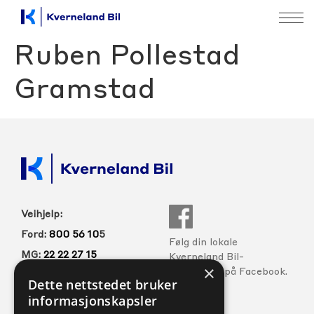
Ruben Pollestad
Gramstad
Veihjelp:
Ford:
800 56 10
5
Følg din lokale
MG:
22 22 27 15
Kverneland Bil-
×
forhandler på Facebook.
Volvo:
800 30 060
Dette nettstedet bruker
informasjonskapsler