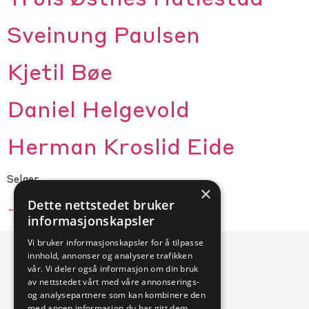
Truls Østnes Hatlestad
Sveinung Paulsen
Kjetil Bøe
Daniel Helgevold
Herman Kroslid Eide
Selger
×
Dette nettstedet bruker
←
older
informasjonskapsler
Vi bruker informasjonskapsler for å tilpasse
innhold, annonser og analysere trafikken
vår. Vi deler også informasjon om din bruk
av nettstedet vårt med våre annonserings-
og analysepartnere som kan kombinere den
med annen informasjon du har gitt dem