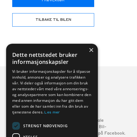
PRØVEKJØR
TILBAKE TIL BILEN
×
Dette nettstedet bruker
informasjonskapsler
Vi bruker informasjonskapsler for å tilpasse
innhold, annonser og analysere trafikken
vår. Vi deler også informasjon om din bruk
av nettstedet vårt med våre annonserings-
og analysepartnere som kan kombinere den
med annen informasjon du har gitt dem
eller som de har samlet inn fra din bruk av
Veihjelp:
tjenestene deres.
Les mer
Ford:
800 56 10
5
Følg din lokale
STRENGT NØDVENDIG
MG:
22 22 27 15
Kverneland Bil-
forhandler på Facebook.
Volvo:
800 30 060