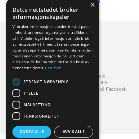
×
Dette nettstedet bruker
informasjonskapsler
Vi bruker informasjonskapsler for å tilpasse
innhold, annonser og analysere trafikken
vår. Vi deler også informasjon om din bruk
av nettstedet vårt med våre annonserings-
og analysepartnere som kan kombinere den
med annen informasjon du har gitt dem
eller som de har samlet inn fra din bruk av
Veihjelp:
tjenestene deres.
Les mer
Ford:
800 56 10
5
Følg din lokale
STRENGT NØDVENDIG
MG:
22 22 27 15
Kverneland Bil-
forhandler på Facebook.
Volvo:
800 30 060
YTELSE
MÅLRETTING
FORHANDLERE
SERVICE
FUNKSJONALITET
GODTA ALLE
AVVIS ALLE