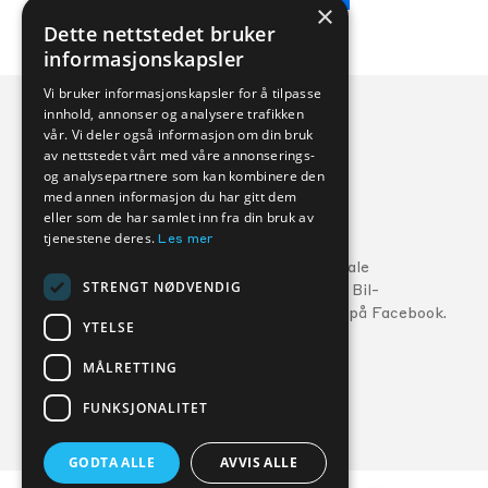
×
Dette nettstedet bruker
informasjonskapsler
Vi bruker informasjonskapsler for å tilpasse
innhold, annonser og analysere trafikken
vår. Vi deler også informasjon om din bruk
av nettstedet vårt med våre annonserings-
og analysepartnere som kan kombinere den
med annen informasjon du har gitt dem
eller som de har samlet inn fra din bruk av
Veihjelp:
tjenestene deres.
Les mer
Ford:
800 56 10
5
Følg din lokale
STRENGT NØDVENDIG
MG:
22 22 27 15
Kverneland Bil-
forhandler på Facebook.
Volvo:
800 30 060
YTELSE
MÅLRETTING
FORHANDLERE
SERVICE
FUNKSJONALITET
GODTA ALLE
AVVIS ALLE