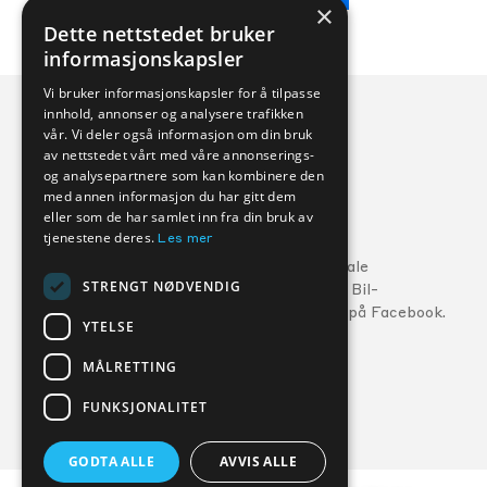
×
Dette nettstedet bruker
informasjonskapsler
Vi bruker informasjonskapsler for å tilpasse
innhold, annonser og analysere trafikken
vår. Vi deler også informasjon om din bruk
av nettstedet vårt med våre annonserings-
og analysepartnere som kan kombinere den
med annen informasjon du har gitt dem
eller som de har samlet inn fra din bruk av
Veihjelp:
tjenestene deres.
Les mer
Ford:
800 56 10
5
Følg din lokale
STRENGT NØDVENDIG
MG:
22 22 27 15
Kverneland Bil-
forhandler på Facebook.
Volvo:
800 30 060
YTELSE
MÅLRETTING
FORHANDLERE
SERVICE
FUNKSJONALITET
GODTA ALLE
AVVIS ALLE