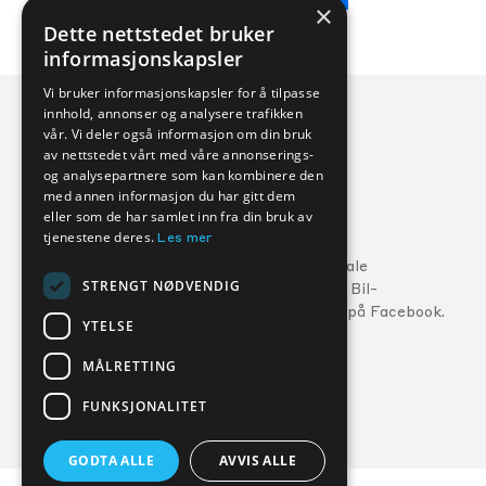
×
Dette nettstedet bruker
informasjonskapsler
Vi bruker informasjonskapsler for å tilpasse
innhold, annonser og analysere trafikken
vår. Vi deler også informasjon om din bruk
av nettstedet vårt med våre annonserings-
og analysepartnere som kan kombinere den
med annen informasjon du har gitt dem
eller som de har samlet inn fra din bruk av
Veihjelp:
tjenestene deres.
Les mer
Ford:
800 56 10
5
Følg din lokale
STRENGT NØDVENDIG
MG:
22 22 27 15
Kverneland Bil-
forhandler på Facebook.
Volvo:
800 30 060
YTELSE
MÅLRETTING
FORHANDLERE
SERVICE
FUNKSJONALITET
GODTA ALLE
AVVIS ALLE