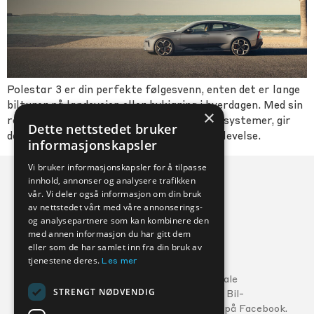
Polestar 3 er din perfekte følgesvenn, enten det er lange
bilturer på landeveien eller bykjøring i hverdagen. Med sin
×
romslige interiør og avanserte sikkerhetssystemer, gir
Dette nettstedet bruker
den deg en trygg og komfortabel kjøreopplevelse.
informasjonskapsler
Vi bruker informasjonskapsler for å tilpasse
innhold, annonser og analysere trafikken
vår. Vi deler også informasjon om din bruk
av nettstedet vårt med våre annonserings-
og analysepartnere som kan kombinere den
med annen informasjon du har gitt dem
eller som de har samlet inn fra din bruk av
Veihjelp:
tjenestene deres.
Les mer
Ford:
800 56 10
5
Følg din lokale
STRENGT NØDVENDIG
MG:
22 22 27 15
Kverneland Bil-
forhandler på Facebook.
Volvo:
800 30 060