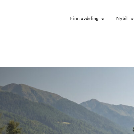
Finn avdeling
Nybil