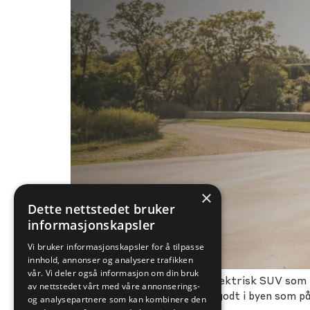
×
Dette nettstedet bruker
informasjonskapsler
Vi bruker informasjonskapsler for å tilpasse
innhold, annonser og analysere trafikken
vår. Vi deler også informasjon om din bruk
Zeekr X er en kompakt, helelektrisk SUV som le
av nettstedet vårt med våre annonserings-
får du en bil som passer like godt i byen som p
og analysepartnere som kan kombinere den