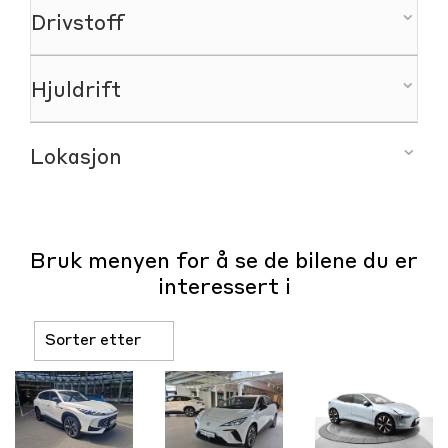
Drivstoff
Bensin+Elektrisitet (59)
Hjuldrift
Elektrisitet (178)
Forhjulsdrift (69)
Diesel (29)
Lokasjon
Bakhjulsdrift (33)
Bensin (11)
Stavanger(95)
Firehjulsdrift (175)
Haugesund(32)
Bruk menyen for å se de bilene du er
Bergen(52)
interessert i
Kristiansand(28)
Kvinesdal(27)
Bryne(32)
Odda(10)