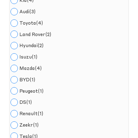
Kia(4)
Audi(3)
Toyota(4)
Land Rover(2)
Hyundai(2)
Isuzu(1)
Mazda(4)
BYD(1)
Peugeot(1)
DS(1)
Renault(1)
Zeekr(1)
Tesla(1)