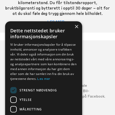
kilometerstand. Du får tilstandsrapport,
bruktbilgaranti og bytterett i opptil 30 dager – alt for
at du skal føle deg trygg gjennom hele bilholdet.
LES MER >
×
Dette nettstedet bruker
informasjonskapsler
Vi bruker informasjonskapsler for å tilpasse
innhold, annonser og analysere trafikken
vår. Vi deler også informasjon om din bruk
av nettstedet vårt med våre annonserings-
og analysepartnere som kan kombinere den
med annen informasjon du har gitt dem
eller som de har samlet inn fra din bruk av
Veihjelp:
tjenestene deres.
Les mer
Ford:
800 56 10
5
Følg din lokale
STRENGT NØDVENDIG
MG:
22 22 27 15
Kverneland Bil-
forhandler på Facebook.
Volvo:
800 30 060
YTELSE
MÅLRETTING