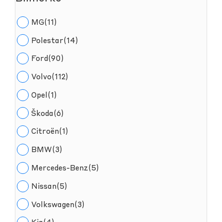
MG(11)
Polestar(14)
Ford(90)
Volvo(112)
Opel(1)
Škoda(6)
Citroën(1)
BMW(3)
Mercedes-Benz(5)
Nissan(5)
Volkswagen(3)