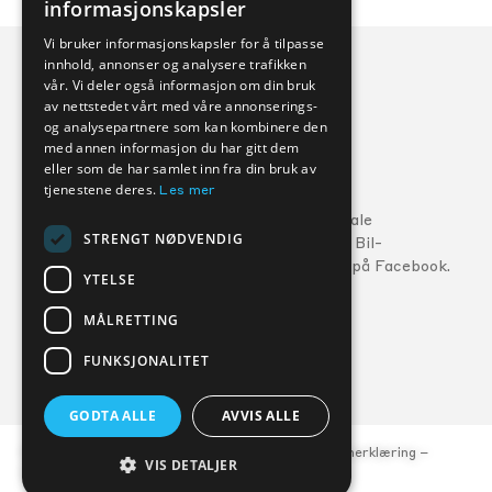
informasjonskapsler
Vi bruker informasjonskapsler for å tilpasse
innhold, annonser og analysere trafikken
vår. Vi deler også informasjon om din bruk
av nettstedet vårt med våre annonserings-
og analysepartnere som kan kombinere den
med annen informasjon du har gitt dem
eller som de har samlet inn fra din bruk av
Veihjelp:
tjenestene deres.
Les mer
Ford:
800 56 10
5
Følg din lokale
STRENGT NØDVENDIG
MG:
22 22 27 15
Kverneland Bil-
forhandler på Facebook.
Volvo:
800 30 060
YTELSE
MÅLRETTING
FORHANDLERE
SERVICE
FUNKSJONALITET
GODTA ALLE
AVVIS ALLE
© Kverneland Bil, org.nr. 977 047 684 –
Personvernerklæring
–
VIS DETALJER
Åpenhetsloven