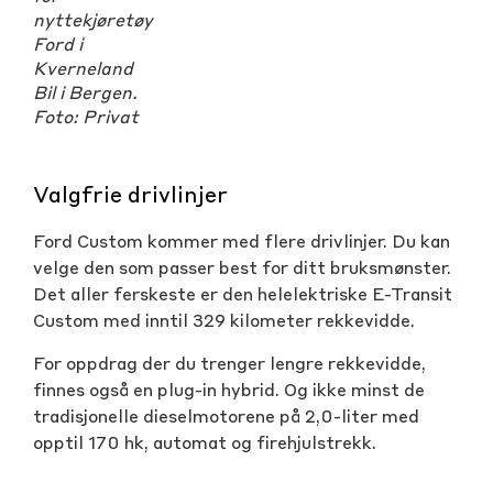
nyttekjøretøy
Ford i
Kverneland
Bil i Bergen.
Foto: Privat
Valgfrie drivlinjer
Ford Custom kommer med flere drivlinjer. Du kan
velge den som passer best for ditt bruksmønster.
Det aller ferskeste er den helelektriske E-Transit
Custom med inntil 329 kilometer rekkevidde.
For oppdrag der du trenger lengre rekkevidde,
finnes også en plug-in hybrid. Og ikke minst de
tradisjonelle dieselmotorene på 2,0-liter med
opptil 170 hk, automat og firehjulstrekk.