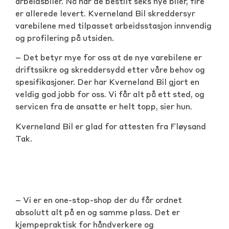
arbeidsbiler. Nå har de bestilt seks nye biler, fire
er allerede levert. Kverneland Bil skreddersyr
varebilene med tilpasset arbeidsstasjon innvendig
og profilering på utsiden.
– Det betyr mye for oss at de nye varebilene er
driftssikre og skreddersydd etter våre behov og
spesifikasjoner. Der har Kverneland Bil gjort en
veldig god jobb for oss. Vi får alt på ett sted, og
servicen fra de ansatte er helt topp, sier hun.
Kverneland Bil er glad for attesten fra Fløysand
Tak.
– Vi er en one-stop-shop der du får ordnet
absolutt alt på en og samme plass. Det er
kjempepraktisk for håndverkere og