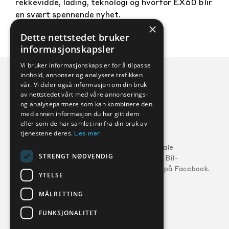
rekkevidde, lading, teknologi og hvorfor EX60 blir
en svært spennende nyhet.
×
Dette nettstedet bruker
informasjonskapsler
Vi bruker informasjonskapsler for å tilpasse
innhold, annonser og analysere trafikken
vår. Vi deler også informasjon om din bruk
av nettstedet vårt med våre annonserings-
og analysepartnere som kan kombinere den
med annen informasjon du har gitt dem
eller som de har samlet inn fra din bruk av
Veihjelp:
tjenestene deres.
Les mer
Ford:
800 56 10
5
Følg din lokale
STRENGT NØDVENDIG
MG:
22 22 27 15
Kverneland Bil-
forhandler på Facebook.
Volvo:
800 30 060
YTELSE
MÅLRETTING
FORHANDLERE
SERVICE
FUNKSJONALITET