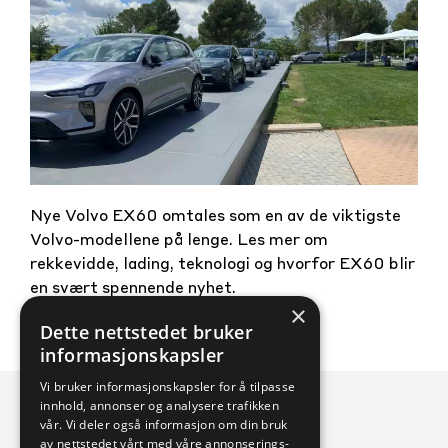
Nye Volvo EX60 omtales som en av de viktigste
Volvo-modellene på lenge. Les mer om
rekkevidde, lading, teknologi og hvorfor EX60 blir
en svært spennende nyhet.
×
Dette nettstedet bruker
informasjonskapsler
Vi bruker informasjonskapsler for å tilpasse
innhold, annonser og analysere trafikken
vår. Vi deler også informasjon om din bruk
av nettstedet vårt med våre annonserings-