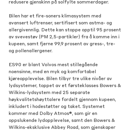
redusere gjenskinn på solfylte sommerdager.
Bilen har et fire-soners klimasystem med
avansert luftrenser, sertifisert som astma- og
allergivennlig. Dette kan stoppe opptil 95 prosent
av svevestøv (PM 2,5-partikler) fra å komme inn i
kupeen, samt fjerne 99,9 prosent av gress-, tre-
og pollenallergener.
ES90 er blant Volvos mest stillegående
noensinne, med en myk og komfortabel
kjøreopplevelse. Bilen tilbyr tre ulike nivåer av
lydsystemer, toppet av et førsteklasses Bowers &
Wilkins-lydsystem med 25 separate
høykvalitetshøyttalere fordelt gjennom kupeen,
inkludert i hodestøtter og taket. Systemet
kommer med Dolby Atmos®, som gir en
oppslukende lydopplevelse, samt den Bowers &
Wilkins-eksklusive Abbey Road, som gjenskaper