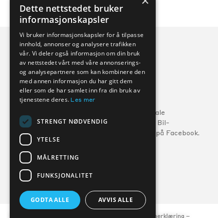
×
Dette nettstedet bruker
informasjonskapsler
Vi bruker informasjonskapsler for å tilpasse
innhold, annonser og analysere trafikken
vår. Vi deler også informasjon om din bruk
av nettstedet vårt med våre annonserings-
og analysepartnere som kan kombinere den
med annen informasjon du har gitt dem
eller som de har samlet inn fra din bruk av
Veihjelp:
tjenestene deres.
Les mer
Ford:
800 56 10
5
Følg din lokale
STRENGT NØDVENDIG
MG:
22 22 27 15
Kverneland Bil-
forhandler på Facebook.
Volvo:
800 30 060
YTELSE
MÅLRETTING
FORHANDLERE
SERVICE
FUNKSJONALITET
GODTA ALLE
AVVIS ALLE
© Kverneland Bil, org.nr. 977 047 684 –
Personvernerklæring
–