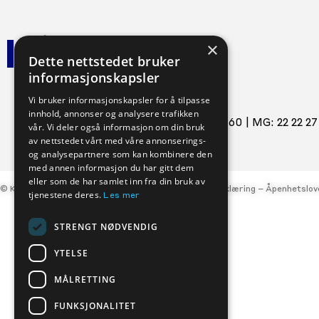
×
Dette nettstedet bruker
informasjonskapsler
Veihjelp:
Vi bruker informasjonskapsler for å tilpasse
innhold, annonser og analysere trafikken
Ford: 800 56 105 |
Volvo: 800 30 060
|
MG: 22 22 27
vår. Vi deler også informasjon om din bruk
av nettstedet vårt med våre annonserings-
og analysepartnere som kan kombinere den
med annen informasjon du har gitt dem
eller som de har samlet inn fra din bruk av
© Kverneland Bil, org.nr. 977 047 684 –
Personvernerklæring
–
Åpenhetslov
tjenestene deres.
Les mer
STRENGT NØDVENDIG
YTELSE
MÅLRETTING
FUNKSJONALITET