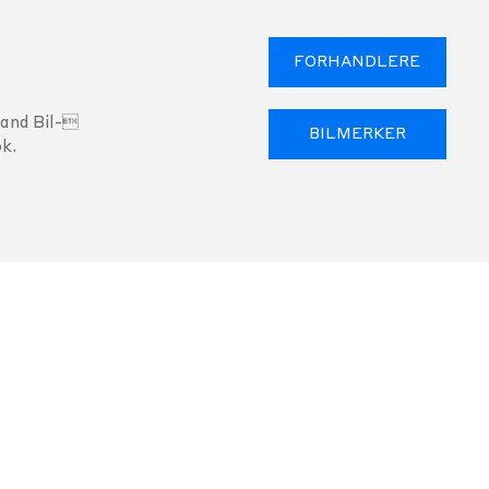
FORHANDLERE
land Bil-
BILMERKER
k.