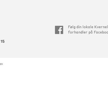
Følg din lokale Kverne
forhandler på Faceboo
 15
en