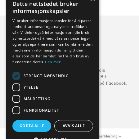
Dette nettstedet bruker
informasjonskapsler
Vi bruker informasjonskapsler for å tilpasse
innhold, annonser og analysere trafikken
vår. Vi deler også informasjon om din bruk
av nettstedet vårt med våre annonserings-
og analysepartnere som kan kombinere den
med annen informasjon du har gitt dem
eller som de har samlet inn fra din bruk av
Veihjelp:
tjenestene deres.
Les mer
Ford:
800 56 10
5
Følg din lokale
STRENGT NØDVENDIG
MG:
22 22 27 15
Kverneland Bil-
forhandler på Facebook.
Volvo:
800 30 060
YTELSE
MÅLRETTING
FORHANDLERE
SERVICE
FUNKSJONALITET
GODTA ALLE
AVVIS ALLE
© Kverneland Bil, org.nr. 977 047 684 –
Personvernerklæring
–