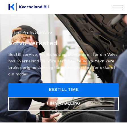
Hjem
›
Verksted
›
Volvo
Volvo verksted
Bestill service, vedlikehold og EU-kontroll for din Volvo
hos Kverneland Bil. Våre sertifiserte Volvo-teknikere
bruker originaldeler og har spesialverktøy for akkurat
din modell.
BESTILL TIME
FINN AVDELING