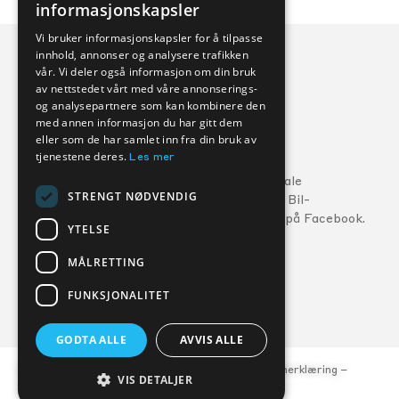
informasjonskapsler
Vi bruker informasjonskapsler for å tilpasse
innhold, annonser og analysere trafikken
vår. Vi deler også informasjon om din bruk
av nettstedet vårt med våre annonserings-
og analysepartnere som kan kombinere den
med annen informasjon du har gitt dem
eller som de har samlet inn fra din bruk av
Veihjelp:
tjenestene deres.
Les mer
Ford:
800 56 10
5
Følg din lokale
STRENGT NØDVENDIG
MG:
22 22 27 15
Kverneland Bil-
forhandler på Facebook.
Volvo:
800 30 060
YTELSE
MÅLRETTING
FORHANDLERE
SERVICE
FUNKSJONALITET
GODTA ALLE
AVVIS ALLE
© Kverneland Bil, org.nr. 977 047 684 –
Personvernerklæring
–
VIS DETALJER
Åpenhetsloven