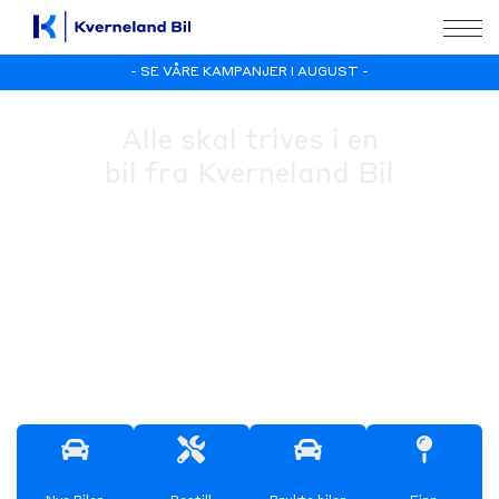
- SE VÅRE KAMPANJER I AUGUST -
Alle skal trives i en
bil fra Kverneland Bil