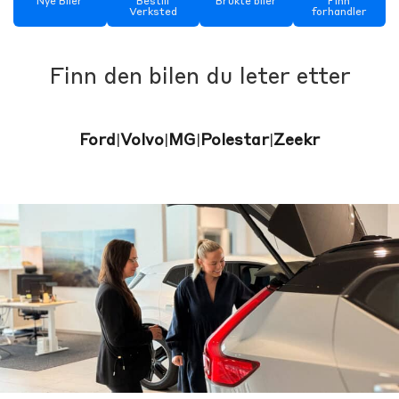
Nye Biler
Bestill
Brukte biler
Finn
Verksted
forhandler
Finn den bilen du leter etter
Ford
Volvo
MG
Polestar
Zeekr
|
|
|
|