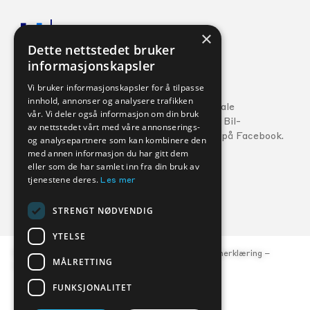
×
Dette nettstedet bruker
informasjonskapsler
Veihjelp:
Vi bruker informasjonskapsler for å tilpasse
innhold, annonser og analysere trafikken
Ford:
800 56 10
5
Følg din lokale
vår. Vi deler også informasjon om din bruk
MG:
22 22 27 15
Kverneland Bil-
av nettstedet vårt med våre annonserings-
forhandler på Facebook.
og analysepartnere som kan kombinere den
Volvo:
800 30 060
med annen informasjon du har gitt dem
eller som de har samlet inn fra din bruk av
tjenestene deres.
Les mer
FORHANDLERE
SERVICE
STRENGT NØDVENDIG
YTELSE
© Kverneland Bil, org.nr. 977 047 684 –
Personvernerklæring
–
MÅLRETTING
Åpenhetsloven
FUNKSJONALITET