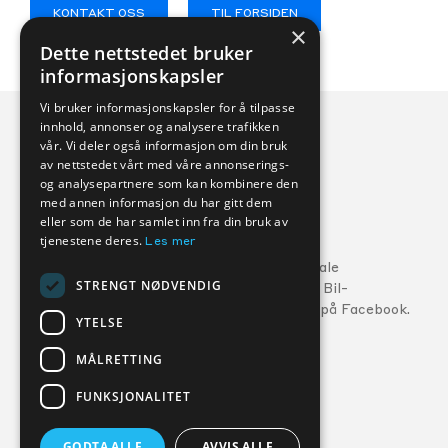
KONTAKT OSS
TIL FORSIDEN
×
Dette nettstedet bruker
informasjonskapsler
Vi bruker informasjonskapsler for å tilpasse
innhold, annonser og analysere trafikken
vår. Vi deler også informasjon om din bruk
av nettstedet vårt med våre annonserings-
og analysepartnere som kan kombinere den
med annen informasjon du har gitt dem
eller som de har samlet inn fra din bruk av
Veihjelp:
tjenestene deres.
Les mer
Ford:
800 56 10
5
Følg din lokale
STRENGT NØDVENDIG
MG:
22 22 27 15
Kverneland Bil-
forhandler på Facebook.
Volvo:
800 30 060
YTELSE
MÅLRETTING
FORHANDLERE
SERVICE
FUNKSJONALITET
GODTA ALLE
AVVIS ALLE